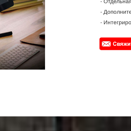
- Отдельная
- Дополнит
- Интегриро