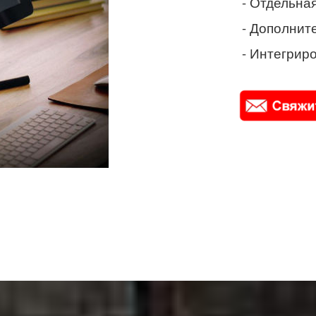
- Отдельная
- Дополнит
- Интегриро