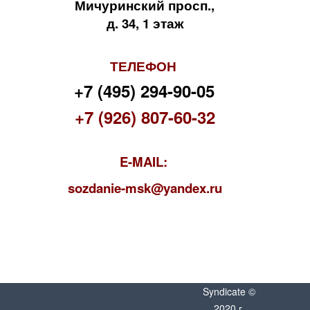
Мичуринский просп.,
д. 34, 1 этаж
ТЕЛЕФОН
+7 (495) 294-90-05
+7 (926) 807-60-32
E-MAIL:
s
ozdanie-msk@yandex.ru
Syndicate ©
2020 г.