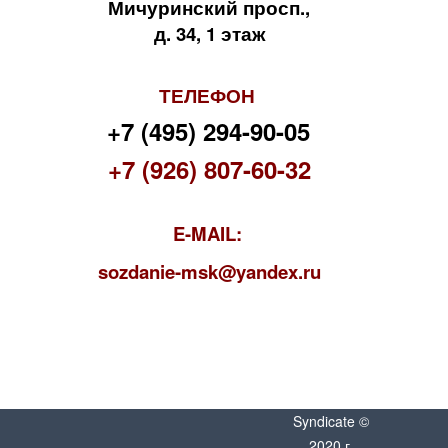
Мичуринский просп.,
д. 34, 1 этаж
ТЕЛЕФОН
+7 (495) 294-90-05
+7 (926) 807-60-32
E-MAIL:
s
ozdanie-msk@yandex.ru
Syndicate ©
2020 г.