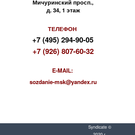
Мичуринский просп.,
д. 34, 1 этаж
ТЕЛЕФОН
+7 (495) 294-90-05
+7 (926) 807-60-32
E-MAIL:
s
ozdanie-msk@yandex.ru
Syndicate ©
2020 г.