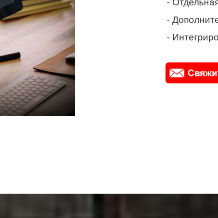
- Отдельная
- Дополнит
- Интегриро