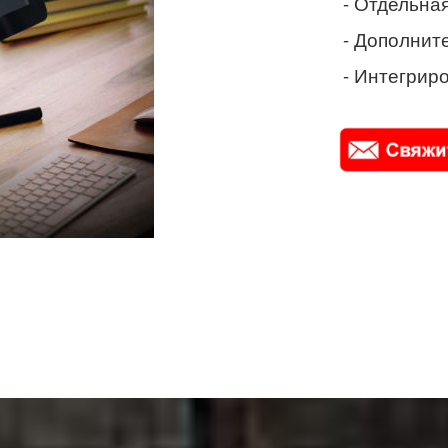
- Отдельная
- Дополнит
- Интегриро