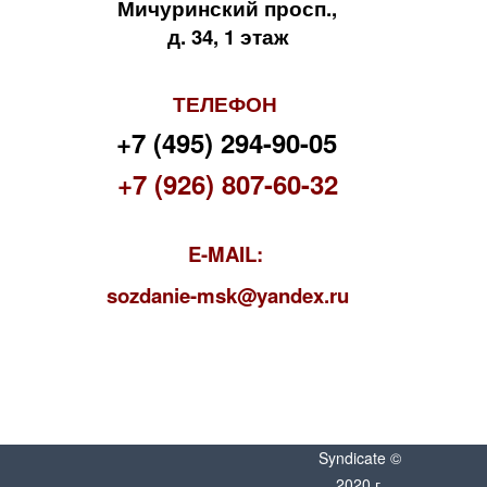
Мичуринский просп.,
д. 34, 1 этаж
ТЕЛЕФОН
+7 (495) 294-90-05
+7 (926) 807-60-32
E-MAIL:
s
ozdanie-msk@yandex.ru
Syndicate ©
2020 г.