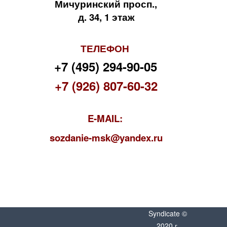
Мичуринский просп.,
д. 34, 1 этаж
ТЕЛЕФОН
+7 (495) 294-90-05
+7 (926) 807-60-32
E-MAIL:
s
ozdanie-msk@yandex.ru
Syndicate ©
2020 г.