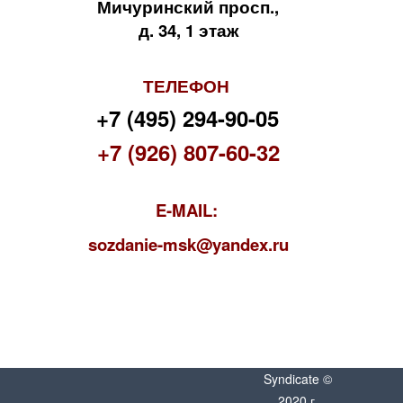
Мичуринский просп.,
д. 34, 1 этаж
ТЕЛЕФОН
+7 (495) 294-90-05
+7 (926) 807-60-32
E-MAIL:
s
ozdanie-msk@yandex.ru
Syndicate ©
2020 г.