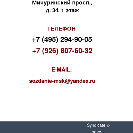
Мичуринский просп.,
д. 34, 1 этаж
ТЕЛЕФОН
+7 (495) 294-90-05
+7 (926) 807-60-32
E-MAIL:
s
ozdanie-msk@yandex.ru
Syndicate ©
2020 г.