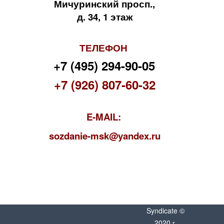
Мичуринский просп.,
д. 34, 1 этаж
ТЕЛЕФОН
+7 (495) 294-90-05
+7 (926) 807-60-32
E-MAIL:
s
ozdanie-msk@yandex.ru
Syndicate ©
2020 г.