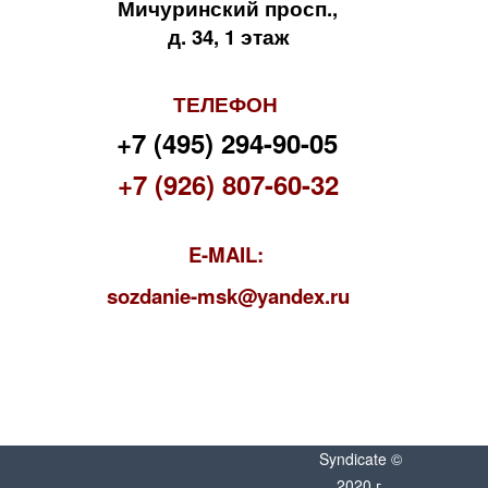
Мичуринский просп.,
д. 34, 1 этаж
ТЕЛЕФОН
+7 (495) 294-90-05
+7 (926) 807-60-32
E-MAIL:
s
ozdanie-msk@yandex.ru
Syndicate ©
2020 г.