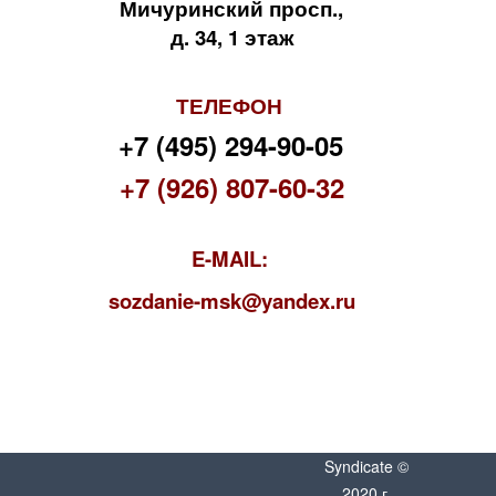
Мичуринский просп.,
д. 34, 1 этаж
ТЕЛЕФОН
+7 (495) 294-90-05
+7 (926) 807-60-32
E-MAIL:
s
ozdanie-msk@yandex.ru
Syndicate ©
2020 г.