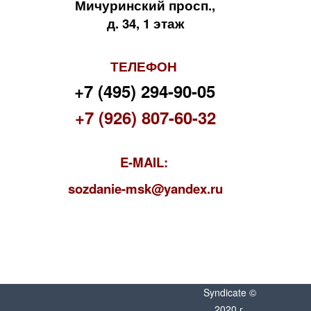
Мичуринский просп.,
д. 34, 1 этаж
ТЕЛЕФОН
+7 (495) 294-90-05
+7 (926) 807-60-32
E-MAIL:
s
ozdanie-msk@yandex.ru
Syndicate ©
2020 г.