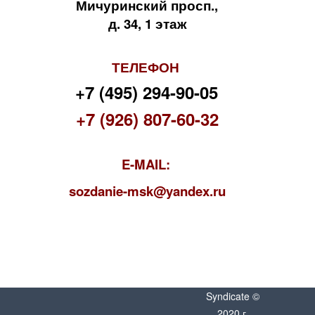
Мичуринский просп.,
д. 34, 1 этаж
ТЕЛЕФОН
+7 (495) 294-90-05
+7 (926) 807-60-32
E-MAIL:
s
ozdanie-msk@yandex.ru
Syndicate ©
2020 г.