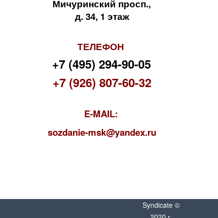
Мичуринский просп.,
д. 34, 1 этаж
ТЕЛЕФОН
+7 (495) 294-90-05
+7 (926) 807-60-32
E-MAIL:
s
ozdanie-msk@yandex.ru
Syndicate ©
2020 г.