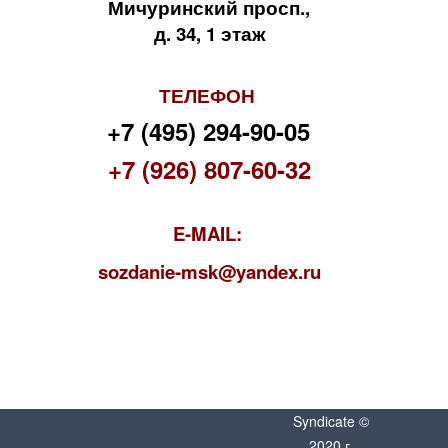
Мичуринский просп.,
д. 34, 1 этаж
ТЕЛЕФОН
+7 (495) 294-90-05
+7 (926) 807-60-32
E-MAIL:
s
ozdanie-msk@yandex.ru
Syndicate ©
2020 г.