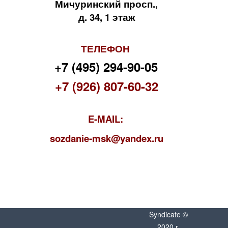
Мичуринский просп.,
д. 34, 1 этаж
ТЕЛЕФОН
+7 (495) 294-90-05
+7 (926) 807-60-32
E-MAIL:
s
ozdanie-msk@yandex.ru
Syndicate ©
2020 г.