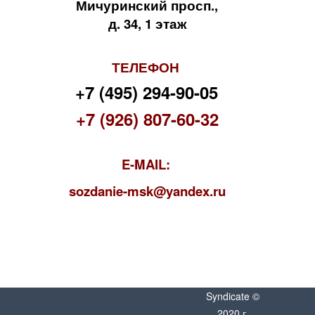
Мичуринский просп.,
д. 34, 1 этаж
ТЕЛЕФОН
+7 (495) 294-90-05
+7 (926) 807-60-32
E-MAIL:
s
ozdanie-msk@yandex.ru
Syndicate ©
2020 г.