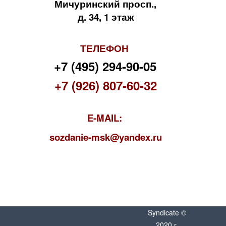
Мичуринский просп.,
д. 34, 1 этаж
ТЕЛЕФОН
+7 (495) 294-90-05
+7 (926) 807-60-32
E-MAIL:
s
ozdanie-msk@yandex.ru
Syndicate ©
2020 г.