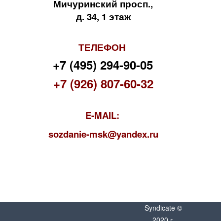
Мичуринский просп.,
д. 34, 1 этаж
ТЕЛЕФОН
+7 (495) 294-90-05
+7 (926) 807-60-32
E-MAIL:
s
ozdanie-msk@yandex.ru
Syndicate ©
2020 г.