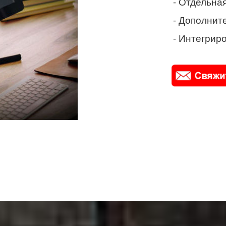
- Отдельная
- Дополнит
- Интегриро