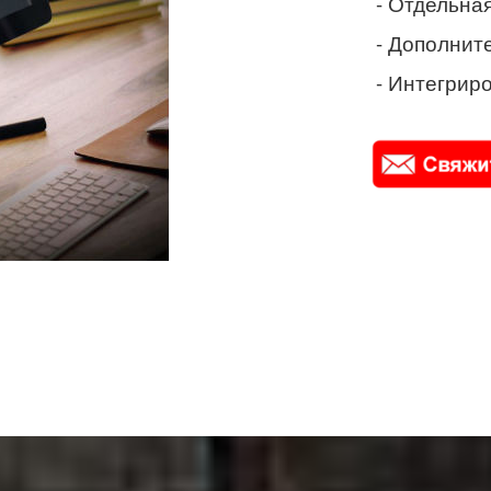
- Отдельная
- Дополнит
- Интегриро