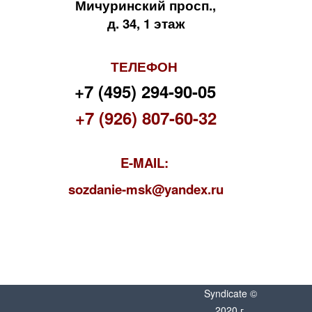
Мичуринский просп.,
д. 34, 1 этаж
ТЕЛЕФОН
+7 (495) 294-90-05
+7 (926) 807-60-32
E-MAIL:
s
ozdanie-msk@yandex.ru
Syndicate ©
2020 г.