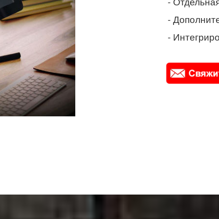
- Отдельная
- Дополнит
- Интегриро