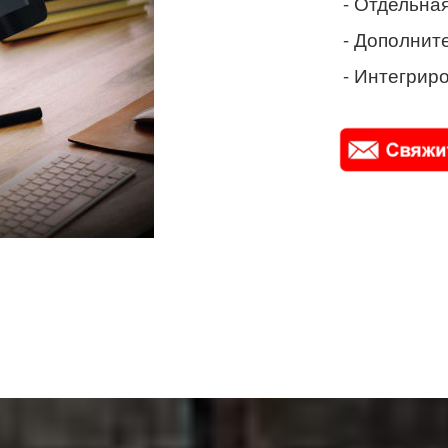
- Отдельная
- Дополнит
- Интегриро