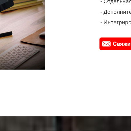
- Отдельная
- Дополнит
- Интегриро