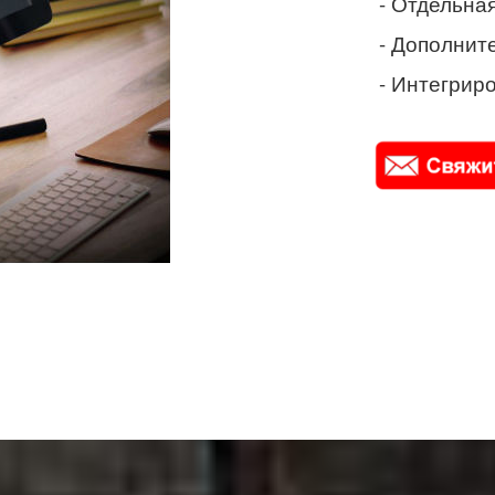
- Отдельная
- Дополнит
- Интегриро