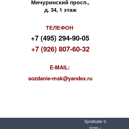
Мичуринский просп.,
д. 34, 1 этаж
ТЕЛЕФОН
+7 (495) 294-90-05
+7 (926) 807-60-32
E-MAIL:
s
ozdanie-msk@yandex.ru
Syndicate ©
2020 г.