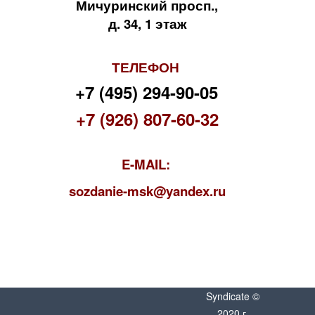
Мичуринский просп.,
д. 34, 1 этаж
ТЕЛЕФОН
+7 (495) 294-90-05
+7 (926) 807-60-32
E-MAIL:
s
ozdanie-msk@yandex.ru
Syndicate ©
2020 г.