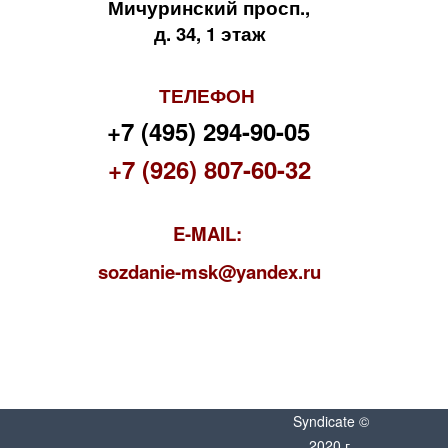
Мичуринский просп.,
д. 34, 1 этаж
ТЕЛЕФОН
+7 (495) 294-90-05
+7 (926) 807-60-32
E-MAIL:
s
ozdanie-msk@yandex.ru
Syndicate ©
2020 г.