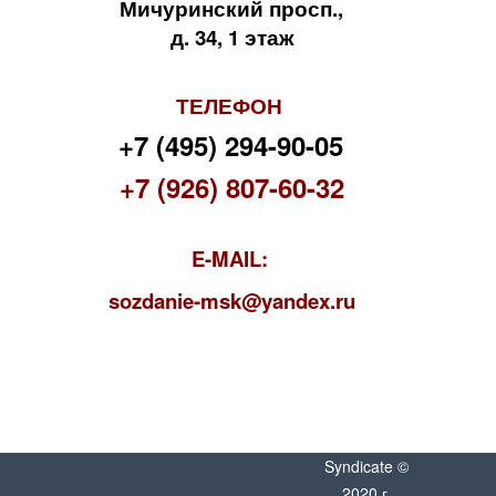
Мичуринский просп.,
д. 34, 1 этаж
ТЕЛЕФОН
+7 (495) 294-90-05
+7 (926) 807-60-32
E-MAIL:
s
ozdanie-msk@yandex.ru
Syndicate ©
2020 г.