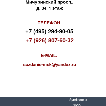
Мичуринский просп.,
д. 34, 1 этаж
ТЕЛЕФОН
+7 (495) 294-90-05
+7 (926) 807-60-32
E-MAIL:
s
ozdanie-msk@yandex.ru
Syndicate ©
2020 г.