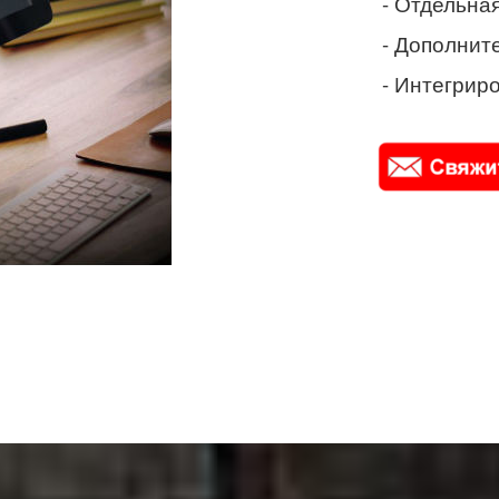
- Отдельная
- Дополнит
- Интегриро