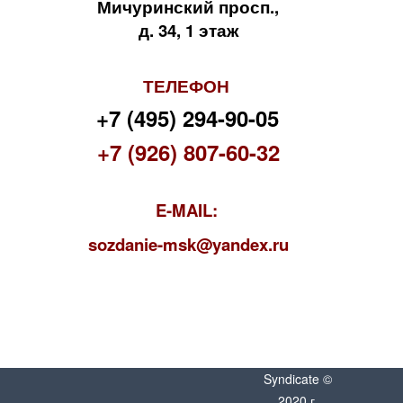
Мичуринский просп.,
д. 34, 1 этаж
ТЕЛЕФОН
+7 (495) 294-90-05
+7 (926) 807-60-32
E-MAIL:
s
ozdanie-msk@yandex.ru
Syndicate ©
2020 г.