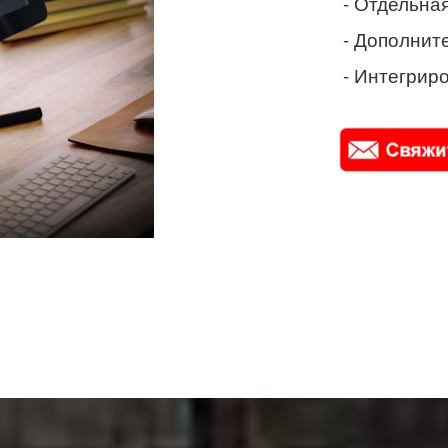
- Отдельная
- Дополнит
- Интегриро