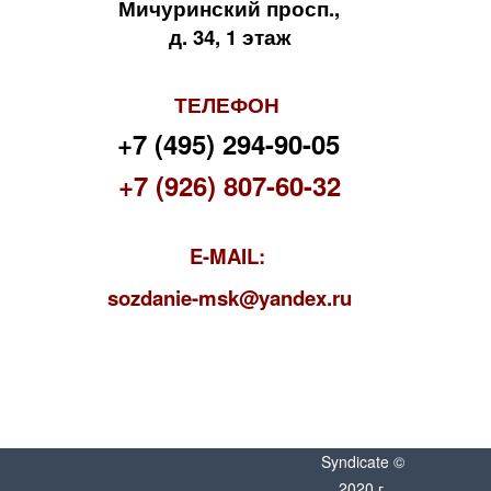
Мичуринский просп.,
д. 34, 1 этаж
ТЕЛЕФОН
+7 (495) 294-90-05
+7 (926) 807-60-32
E-MAIL:
s
ozdanie-msk@yandex.ru
Syndicate ©
2020 г.