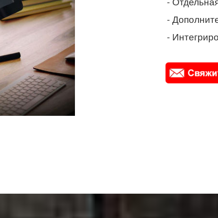
- Отдельная
- Дополнит
- Интегриро