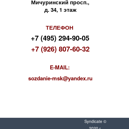
Мичуринский просп.,
д. 34, 1 этаж
ТЕЛЕФОН
+7 (495) 294-90-05
+7 (926) 807-60-32
E-MAIL:
s
ozdanie-msk@yandex.ru
Syndicate ©
2020 г.