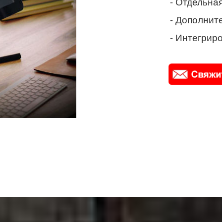
- Отдельная
- Дополнит
- Интегриро