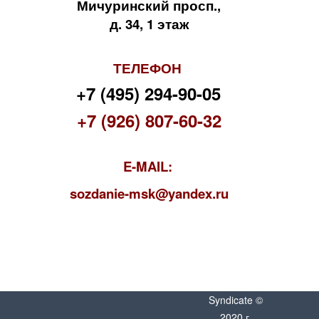
Мичуринский просп.,
д. 34, 1 этаж
ТЕЛЕФОН
+7 (495) 294-90-05
+7 (926) 807-60-32
E-MAIL:
s
ozdanie-msk@yandex.ru
Syndicate ©
2020 г.