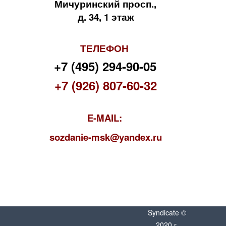
Мичуринский просп.,
д. 34, 1 этаж
ТЕЛЕФОН
+7 (495) 294-90-05
+7 (926) 807-60-32
E-MAIL:
s
ozdanie-msk@yandex.ru
Syndicate ©
2020 г.