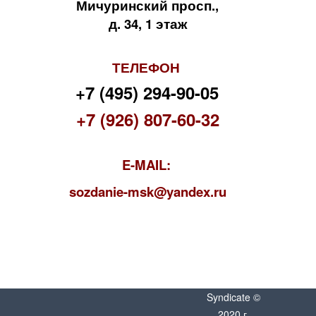
Мичуринский просп.,
д. 34, 1 этаж
ТЕЛЕФОН
+7 (495) 294-90-05
+7 (926) 807-60-32
E-MAIL:
s
ozdanie-msk@yandex.ru
Syndicate ©
2020 г.