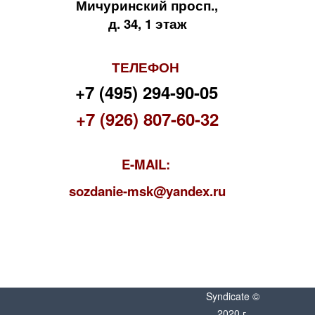
Мичуринский просп.,
д. 34, 1 этаж
ТЕЛЕФОН
+7 (495) 294-90-05
+7 (926) 807-60-32
E-MAIL:
s
ozdanie-msk@yandex.ru
Syndicate ©
2020 г.