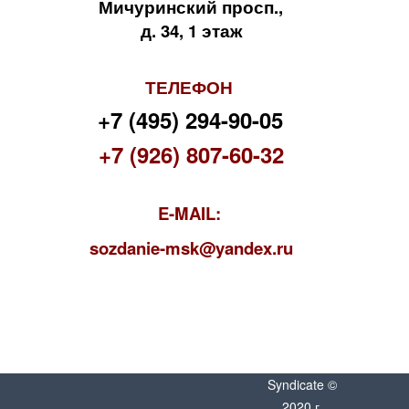
Мичуринский просп.,
д. 34, 1 этаж
ТЕЛЕФОН
+7 (495) 294-90-05
+7 (926) 807-60-32
E-MAIL:
s
ozdanie-msk@yandex.ru
Syndicate ©
2020 г.