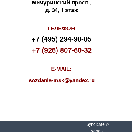
Мичуринский просп.,
д. 34, 1 этаж
ТЕЛЕФОН
+7 (495) 294-90-05
+7 (926) 807-60-32
E-MAIL:
s
ozdanie-msk@yandex.ru
Syndicate ©
2020 г.