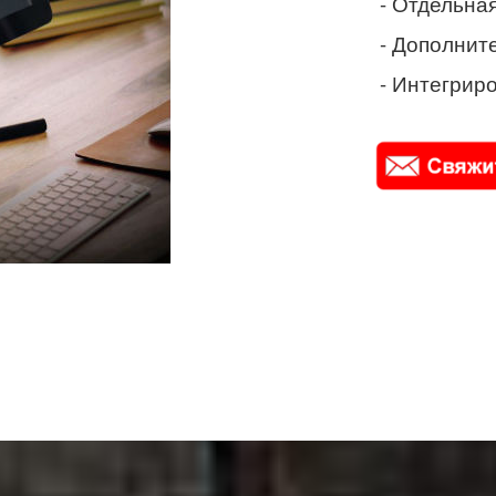
- Отдельная
- Дополнит
- Интегриро