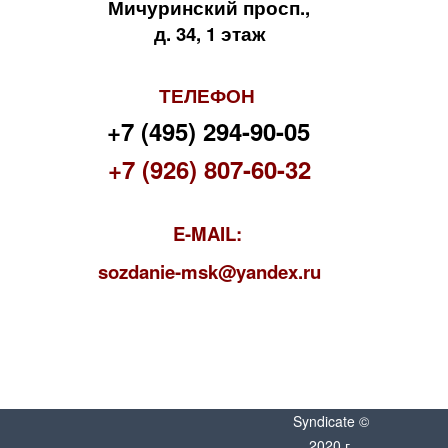
Мичуринский просп.,
д. 34, 1 этаж
ТЕЛЕФОН
+7 (495) 294-90-05
+7 (926) 807-60-32
E-MAIL:
s
ozdanie-msk@yandex.ru
Syndicate ©
2020 г.