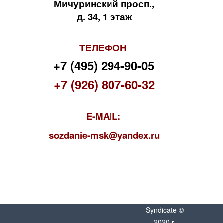
Мичуринский просп.,
д. 34, 1 этаж
ТЕЛЕФОН
+7 (495) 294-90-05
+7 (926) 807-60-32
E-MAIL:
s
ozdanie-msk@yandex.ru
Syndicate ©
2020 г.